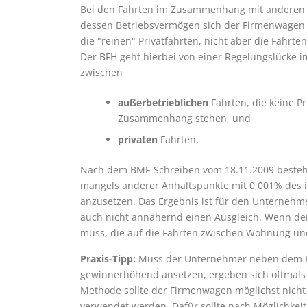
Bei den Fahrten im Zusammenhang mit anderen E
dessen Betriebsvermögen sich der Firmenwagen b
die "reinen" Privatfahrten, nicht aber die Fahr
Der BFH geht hierbei von einer Regelungslücke im
zwischen
außerbetrieblichen
Fahrten, die keine Pr
Zusammenhang stehen, und
privaten
Fahrten.
Nach dem BMF-Schreiben vom 18.11.2009 besteh
mangels anderer Anhaltspunkte mit 0,001% des i
anzusetzen. Das Ergebnis ist für den Unternehm
auch nicht annähernd einen Ausgleich. Wenn d
muss, die auf die Fahrten zwischen Wohnung und A
Praxis-Tipp:
Muss der Unternehmer neben dem Be
gewinnerhöhend ansetzen, ergeben sich oftmals 
Methode sollte der Firmenwagen möglichst nich
verwendet werden. Dafür sollte nach Möglichkeit